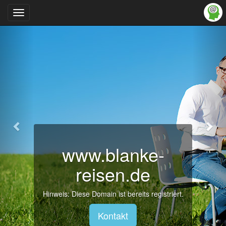
Zurück
Wei
Navigation
ein-/ausblenden
.blanke-
Jetzt
eisen.de
Hinweis: Die
Domain ist bereits registriert.
m
Kontakt